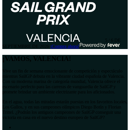
5 / 6 DE
SEPTIEMBRE DE 2026
¡Compra ahora!
¡VAMOS, VALENCIA!
Vive un fin de semana emocionante de competición y espectáculo
mientras SailGP debuta en la vibrante ciudad española de Valencia.
Con su moderna marina de categoría mundial, Valencia ofrece el
escenario perfecto para las carreras de vanguardia de SailGP y
promete brindar un ambiente electrizante para los aficionados.
En el agua, todas las miradas estarán puestas en los favoritos locales,
Los Gallos, y en sus campeones olímpicos Diego Botín y Florian
Trittel. ¿Podrán los antiguos campeones de SailGP conseguir una
victoria en casa en el nuevo destino europeo de SailGP?