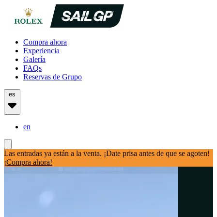
Compra ahora
Experiencia
Galería
FAQs
Reservas de Grupo
es
en
Las entradas ya están a la venta. ¡Date prisa antes de que se agoten!
¡Compra ahora!