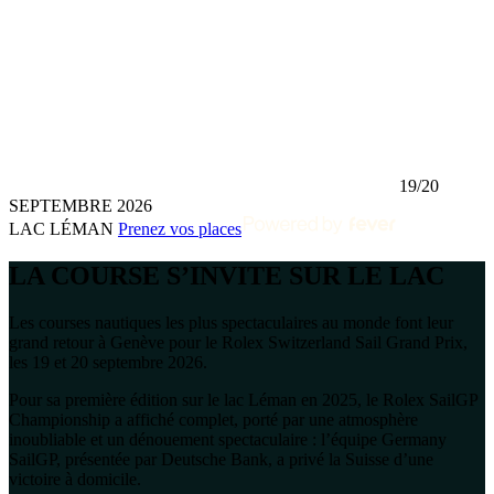
19/20
SEPTEMBRE 2026
LAC LÉMAN
Prenez vos places
LA COURSE S’INVITE SUR LE LAC
Les courses nautiques les plus spectaculaires au monde font leur
grand retour à Genève pour le Rolex Switzerland Sail Grand Prix,
les 19 et 20 septembre 2026.
Pour sa première édition sur le lac Léman en 2025, le Rolex SailGP
Championship a affiché complet, porté par une atmosphère
inoubliable et un dénouement spectaculaire : l’équipe Germany
SailGP, présentée par Deutsche Bank, a privé la Suisse d’une
victoire à domicile.